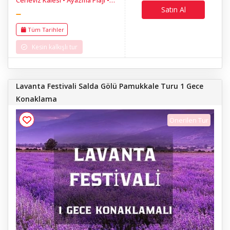
Yüzme Molası • Ayvalık • Saatli
Satın Al
Camii • Cunda Adası • Aşıklar
Tepesi
Tüm Tarihler
Kesin kalkışlı tur
Lavanta Festivali Salda Gölü Pamukkale Turu 1 Gece
Konaklama
Önerilen Tur