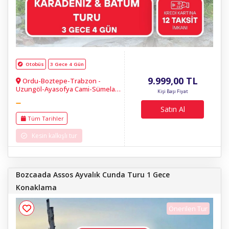
Otobüs
3 Gece 4 Gün
9.999
,00
TL
Ordu-Boztepe-Trabzon -
Uzungöl-Ayasofya Cami-Sümela
Kişi Başı Fiyat
Manastırı-Ayder Yaylası-Batum
Satın Al
Tüm Tarihler
Kesin kalkışlı tur
Bozcaada Assos Ayvalık Cunda Turu 1 Gece
Konaklama
Önerilen Tur