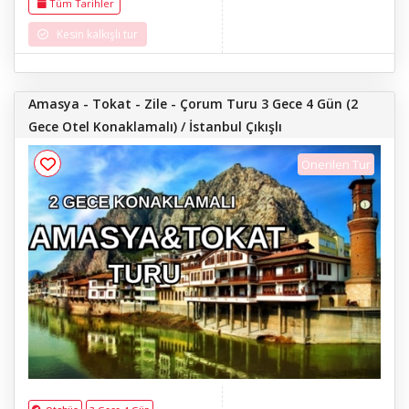
Tüm Tarihler
Kilisesi, Taş Kahve, Şeytan Sofrası,
Çeşme, Kervansaray, Alaçatı,
Kesin kalkışlı tur
Denizli, Pamukkale Travertenleri,
Hierapolis Antik Kenti, Serinhisar,
Salda Gölü, Serinhisar Leblebi
Çarşısı, Burdur Gölü, Afyon Kolaylı
Tesisleri
Amasya - Tokat - Zile - Çorum Turu 3 Gece 4 Gün (2
Gece Otel Konaklamalı) / İstanbul Çıkışlı
Önerilen Tur