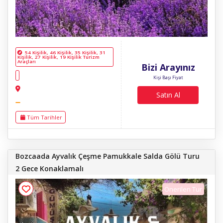
54 Kişilik, 46 Kişilik, 35 Kişilik, 31
Kişilik, 27 Kişilik, 19 Kişilik Turizm
Araçları
Bizi Arayınız
Kişi Başı Fiyat
Satın Al
Tüm Tarihler
Bozcaada Ayvalık Çeşme Pamukkale Salda Gölü Turu
2 Gece Konaklamalı
Önerilen Tur