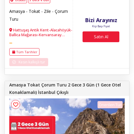
Otobüs
3 Gece 4 Gün
Amasya - Tokat - Zile - Çorum
Turu
Bizi Arayınız
Kişi Başı Fiyat
Hattuşaş Antik Kent-Alacahöyük-
Ballica Mağarası-Kervansaray
Satın Al
Tokat Zile Tokat Merkez-Hıdırlık
Köprüsü- Garipler Camisi-Sulu
Sokak- Medreseler-Tokat Kalesi-
Tüm Tarihler
Ferhat Şirin Dagi ve Aşiklar Müzesi
-Arkeoloji müzesi- Sultan Bayezid
Kesin kalkışlı tur
külliyesi - Şehzadeler gezi yolu-
Kral Kaya mezarları-Tıp müze
Şahinkaya Kanyonu
Amasya Tokat Çorum Turu 2 Gece 3 Gün (1 Gece Otel
Konaklamalı) İstanbul Çıkışlı
Önerilen Tur