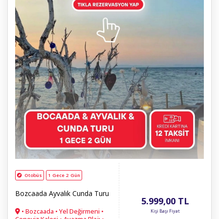
Otobüs
1 Gece 2 Gün
Bozcaada Ayvalık Cunda Turu
5.999
,00
TL
• Bozcaada • Yel Değirmeni •
Kişi Başı Fiyat
Ceneviz Kalesi • Ayazma Plajı •