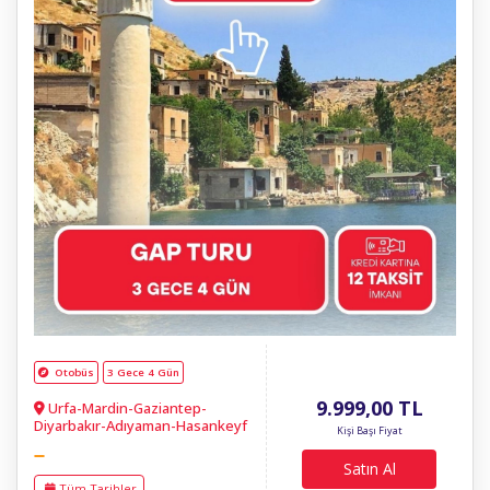
Otobüs
3 Gece 4 Gün
9.999
,00
TL
Urfa-Mardin-Gaziantep-
Diyarbakır-Adıyaman-Hasankeyf
Kişi Başı Fiyat
Satın Al
Tüm Tarihler