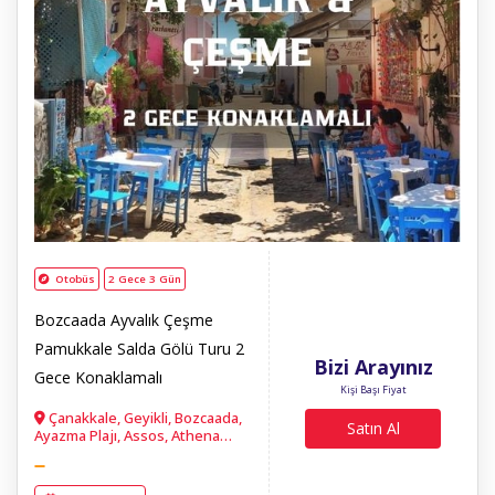
Otobüs
2 Gece 3 Gün
Bozcaada Ayvalık Çeşme
Pamukkale Salda Gölü Turu 2
Bizi Arayınız
Gece Konaklamalı
Kişi Başı Fiyat
Çanakkale, Geyikli, Bozcaada,
Satın Al
Ayazma Plajı, Assos, Athena
Tapınağı, Akropol, Behramkale,
Ayvalık, Ayvalık, Cunda Adası,
Rahmi Koç Müzesi, Taksiyarhis