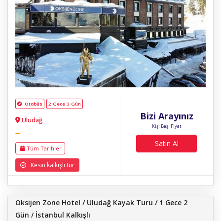
Otobüs
2 Gece 3 Gün
Bizi Arayınız
Uludağ
Kişi Başı Fiyat
Satın Al
Tüm Tarihler
Kesin kalkışlı tur
Oksijen Zone Hotel / Uludağ Kayak Turu / 1 Gece 2
Gün / İstanbul Kalkışlı