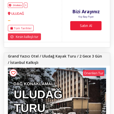
Otobüs
1
Bizi Arayınız
ULUDAĞ
Kişi Başı Fiyat
Satın Al
Tüm Tarihler
Kesin kalkışlı tur
Grand Yazıcı Otel / Uludağ Kayak Turu / 2 Gece 3 Gün
/ İstanbul Kalkışlı
Önerilen Tur