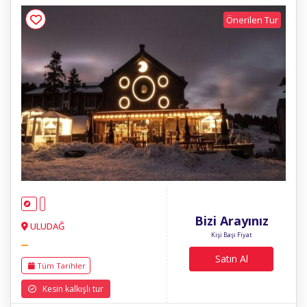
Önerilen Tur
Bizi Arayınız
ULUDAĞ
Kişi Başı Fiyat
Satın Al
Tüm Tarihler
Kesin kalkışlı tur