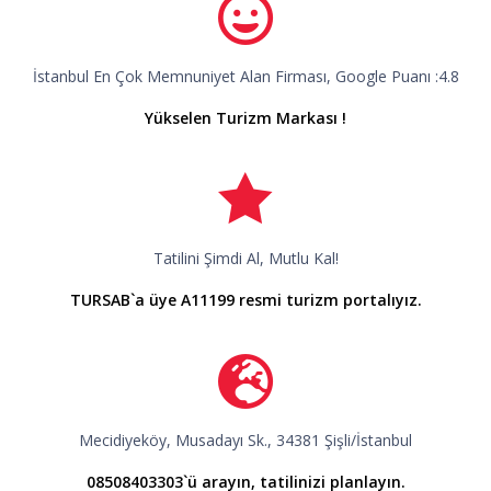
İstanbul En Çok Memnuniyet Alan Firması, Google Puanı :4.8
Yükselen Turizm Markası !
Tatilini Şimdi Al, Mutlu Kal!
TURSAB`a üye A11199 resmi turizm portalıyız.
Mecidiyeköy, Musadayı Sk., 34381 Şişli/İstanbul
08508403303`ü arayın, tatilinizi planlayın.