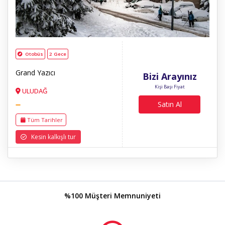
Otobüs
2 Gece
Grand Yazıcı
Bizi Arayınız
Kişi Başı Fiyat
ULUDAĞ
Satın Al
Tüm Tarihler
Kesin kalkışlı tur
%100 Müşteri Memnuniyeti